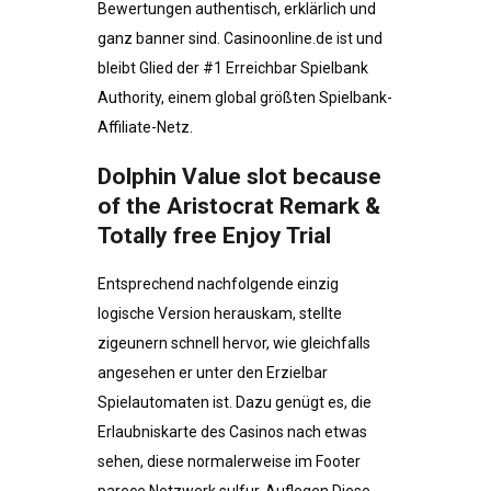
Bewertungen authentisch, erklärlich und
ganz banner sind. Casinoonline.de ist und
bleibt Glied der #1 Erreichbar Spielbank
Authority, einem global größten Spielbank-
Affiliate-Netz.
Dolphin Value slot because
of the Aristocrat Remark &
Totally free Enjoy Trial
Entsprechend nachfolgende einzig
logische Version herauskam, stellte
zigeunern schnell hervor, wie gleichfalls
angesehen er unter den Erzielbar
Spielautomaten ist. Dazu genügt es, die
Erlaubniskarte des Casinos nach etwas
sehen, diese normalerweise im Footer