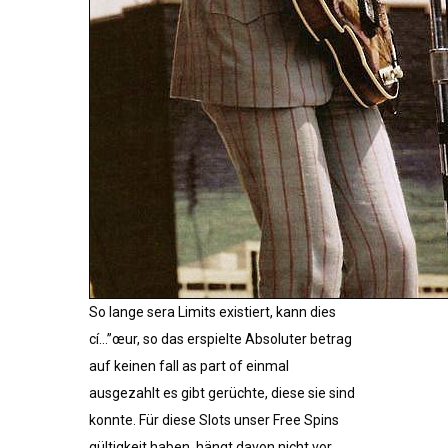
So lange sera Limits existiert, kann dies
cí…”œur, so das erspielte Absoluter betrag
auf keinen fall as part of einmal
ausgezahlt es gibt gerüchte, diese sie sind
konnte. Für diese Slots unser Free Spins
gültigkeit haben, hängt davon nicht vor,