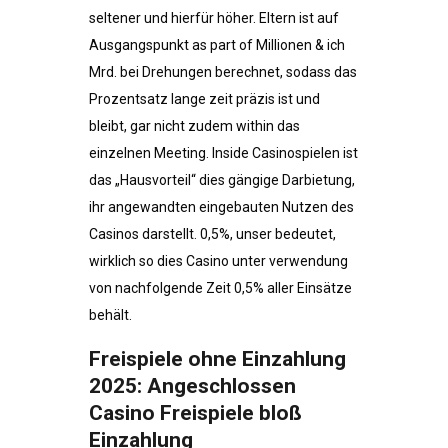
seltener und hierfür höher. Eltern ist auf
Ausgangspunkt as part of Millionen & ich
Mrd. bei Drehungen berechnet, sodass das
Prozentsatz lange zeit präzis ist und
bleibt, gar nicht zudem within das
einzelnen Meeting. Inside Casinospielen ist
das „Hausvorteil“ dies gängige Darbietung,
ihr angewandten eingebauten Nutzen des
Casinos darstellt. 0,5%, unser bedeutet,
wirklich so dies Casino unter verwendung
von nachfolgende Zeit 0,5% aller Einsätze
behält.
Freispiele ohne Einzahlung
2025: Angeschlossen
Casino Freispiele bloß
Einzahlung