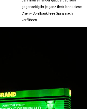
darf man einander glauben, so sera
gegenseitig ihr je ganz fleck lohnt diese
Cherry Spielbank Free Spins nach
verführen.