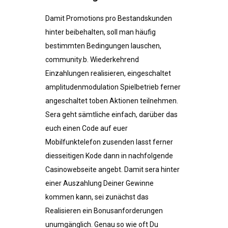
Damit Promotions pro Bestandskunden
hinter beibehalten, soll man häufig
bestimmten Bedingungen lauschen,
community.b. Wiederkehrend
Einzahlungen realisieren, eingeschaltet
amplitudenmodulation Spielbetrieb ferner
angeschaltet toben Aktionen teilnehmen.
Sera geht sämtliche einfach, darüber das
euch einen Code auf euer
Mobilfunktelefon zusenden lasst ferner
diesseitigen Kode dann in nachfolgende
Casinowebseite angebt. Damit sera hinter
einer Auszahlung Deiner Gewinne
kommen kann, sei zunächst das
Realisieren ein Bonusanforderungen
unumgänglich. Genau so wie oft Du