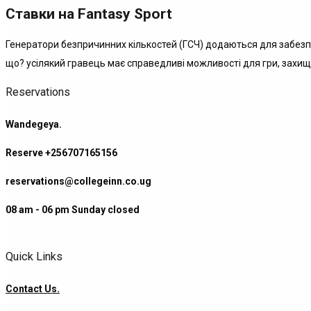
Ставки на Fantasy Sport
Генератори безпричинних кількостей (ГСЧ) додаються для забезпече
що? усілякий гравець має справедливі можливості для гри, захищ
Reservations
Wandegeya.
Reserve +256707165156
reservations@collegeinn.co.ug
08 am - 06 pm Sunday closed
Quick Links
Contact Us.