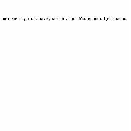
тіше верифікуються на акуратність і ще об'єктивність. Це означає,