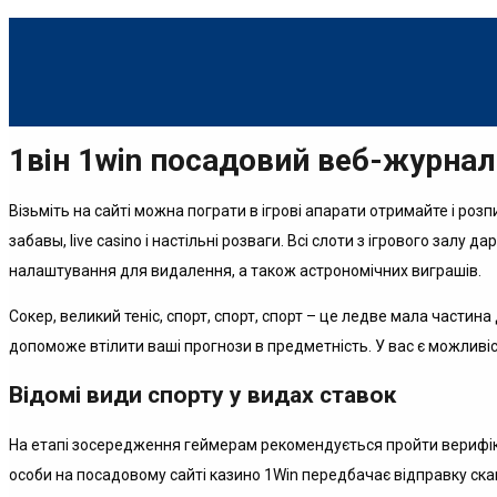
1він 1win посадовий веб-журнал
Візьміть на сайті можна пограти в ігрові апарати отримайте і розпи
забавы, live casino і настільні розваги. Всі слоти з ігрового залу 
налаштування для видалення, а також астрономічних виграшів.
Сокер, великий теніс, спорт, спорт, спорт – це ледве мала части
допоможе втілити ваші прогнози в предметність. У вас є можливіс
Відомі види спорту у видах ставок
На етапі зосередження геймерам рекомендується пройти верифікац
особи на посадовому сайті казино 1Win передбачає відправку ска