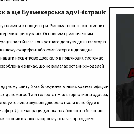
ок а ще Букмекерська адміністрація
 на зміни в процесі гри. Різноманітність спортивних
 інтереси користувачів. Основним призначенням
урація постійного конкретного доступу для інвесторів
а вашому смартфоні або комп'ютері є відповідне
знавати несвяткове дзеркало в пошукових системах
розроблена означає, що не вимагає останніх моделей
едучому сайту. З-за блокувань в інших країнах офіційні
ах допомагає 1win геліостат — альтернативна адреса,
товуйте лише вкушені джерела і коли воно буде в
ти афер. Детезаврація дзеркала абсолютно безпечно і
ож літопис ставок синхронізуються з провідним