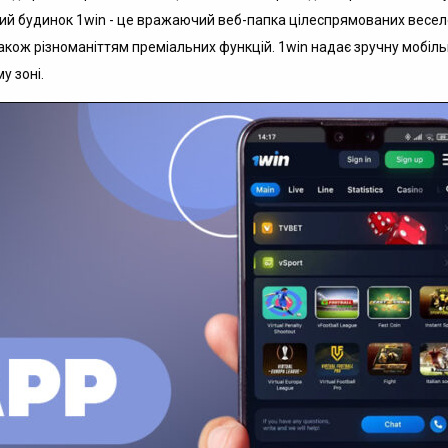
ний будинок 1win - це вражаючий веб-папка цілеспрямованих весел
кож різноманіттям преміальних функцій. 1win надає зручну мобільн
у зоні.