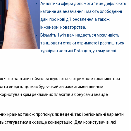
Аналітики сфери допомоги 1вин дефілюють
катонне авіанавчання і мають злободенні
дані про нові дії, оновлення а також
інженерні новаторства.
Візьміть 1win вам надається можливість
танцювати ставки отримаєте і розпишіться
турніри в частині Dota два, у тому числі
ок чого частини геймплея шукаються отримаєте і розпишіться
ати енергії, що має будь-який зв'язок зі зменшенням
і користувач крім рекламних плакатів з бонусами знайде
их країнах також пропонує як ведені, так і регіональні варіанти
ть стягуватися вкк вище конвертацію. Для користувачів, які