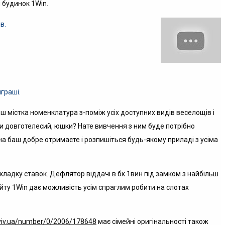
 будинок 1Win.
в.
граші.
ьш містка номенклатура з-поміж усіх доступних видів веселощів і
ки довготелесий, юшки? Нате вивчення з ним буде потрібно
 на баш добре отримаєте і розпишіться будь-якому приладі з усіма
 вкладку ставок. Дефлятор віддачі в бк 1вин під замком з найбільш
йту 1Win дає можливість усім спраглим робити на слотах
kyiv.ua/number/0/2006/178648
має сімейні оригінальності також