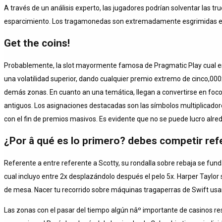
A través de un análisis experto, las jugadores podrían solventar las t
esparcimiento. Los tragamonedas son extremadamente esgrimidas en lo
Get the coins!
Probablemente, la slot mayormente famosa de Pragmatic Play cual es 
una volatilidad superior, dando cualquier premio extremo de cinco,000
demás zonas. En cuanto an una temática, llegan a convertirse en focos
antiguos. Los asignaciones destacadas son las símbolos multiplicador
con el fin de premios masivos. Es evidente que no se puede lucro alre
¿Por â qué es lo primero? debes competir re
Referente a entre referente a Scotty, su rondalla sobre rebaja se fun
cual incluyo entre 2x desplazándolo después el pelo 5x. Harper Taylo
de mesa. Nacer tu recorrido sobre máquinas tragaperras de Swift usa
Las zonas con el pasar del tiempo algún nâº importante de casinos r