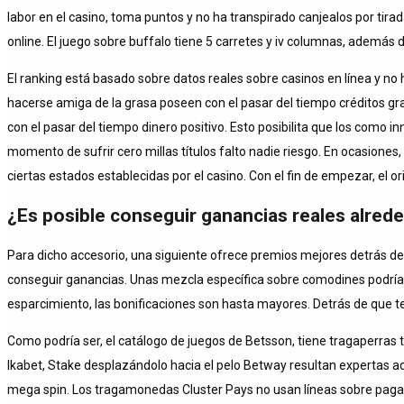
labor en el casino, toma puntos y no ha transpirado canjealos por tira
online. El juego sobre buffalo tiene 5 carretes y iv columnas, además d
El ranking está basado sobre datos reales sobre casinos en línea y no
hacerse amiga de la grasa poseen con el pasar del tiempo créditos grat
con el pasar del tiempo dinero positivo. Esto posibilita que los como i
momento de sufrir cero millas títulos falto nadie riesgo. En ocasiones
ciertas estados establecidas por el casino. Con el fin de empezar, el 
¿Es posible conseguir ganancias reales alrede
Para dicho accesorio, una siguiente ofrece premios mejores detrás de
conseguir ganancias. Unas mezcla específica sobre comodines podría m
esparcimiento, las bonificaciones son hasta mayores. Detrás de que te
Como podrí­a ser, el catálogo de juegos de Betsson, tiene tragaperras t
Ikabet, Stake desplazándolo hacia el pelo Betway resultan expertas a
mega spin. Los tragamonedas Cluster Pays no usan líneas sobre paga 