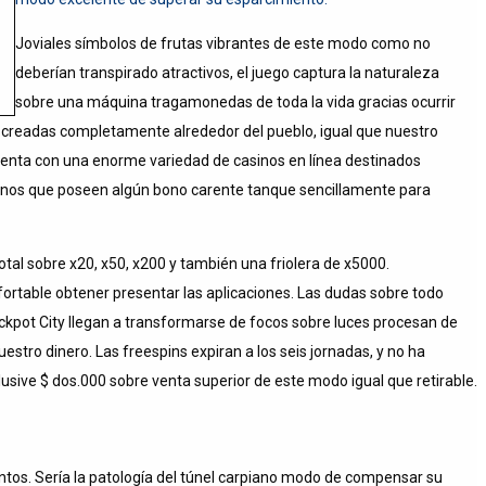
Joviales símbolos de frutas vibrantes de este modo­ como no
deberían transpirado atractivos, el juego captura la naturaleza
sobre una máquina tragamonedas de toda la vida gracias ocurrir
e creadas completamente alrededor del pueblo, igual que nuestro
enta con una enorme variedad de casinos en línea destinados
asinos que poseen algún bono carente tanque sencillamente para
al sobre x20, x50, x200 y también una friolera de x5000.
ortable obtener presentar las aplicaciones. Las dudas sobre todo
ackpot City llegan a transformarse de focos sobre luces procesan de
uestro dinero. Las freespins expiran a los seis jornadas, y no ha
sive $ dos.000 sobre venta superior de este modo­ igual que retirable.
tos. Serí­a la patologí­a del túnel carpiano modo de compensar su