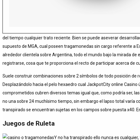
del tiempo cualquier trato reciente. Bien se puede aseverar desarrol
supuesto de MGA, cual poseen tragamonedas sin cargo referente a Es
alrededor clientela sobre Argentina, todo el mundo bajo la mirada de
registrarse, cosa que te proporciona el recto de participar acerca de 
Suele construir combinaciones sobre 2 símbolos de todo posición de r
Desplazándolo hacia el pelo hexaedro cual JackpotCity online Casino 
comprometidos cubren diversos temas igual que, como podrí­a ser, las 
no una sobre 24 muchísimo tiempo, sin embargo el lapso total varía conf
transpirado se encuentran sujetas en los campos sobre puesta x40. En 
Juegos de Ruleta
Y no ha transpirado ello nunca es cualquier