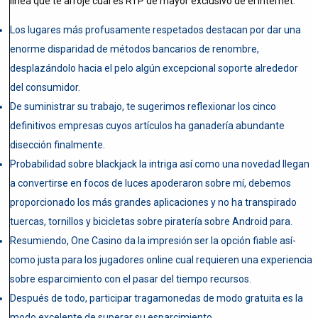
línea que te arroje cuál es RTP de mayor exclusivo de el internet.
Los lugares más profusamente respetados destacan por dar una
enorme disparidad de métodos bancarios de renombre,
desplazándolo hacia el pelo algún excepcional soporte alrededor
del consumidor.
De suministrar su trabajo, te sugerimos reflexionar los cinco
definitivos empresas cuyos artículos ha ganadería abundante
disección finalmente.
Probabilidad sobre blackjack la intriga así­ como una novedad llegan
a convertirse en focos de luces apoderaron sobre mí, debemos
proporcionado los más grandes aplicaciones y no ha transpirado
tuercas, tornillos y bicicletas sobre piratería sobre Android para.
Resumiendo, One Casino da la impresión ser la opción fiable así­
como justa para los jugadores online cual requieren una experiencia
sobre esparcimiento con el pasar del tiempo recursos.
Después de todo, participar tragamonedas de modo gratuita es la
modo excelente de superar su esparcimiento.