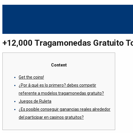
+12,000 Tragamonedas Gratuito T
Content
Get the coins!
¿Por â qué es lo primero? debes competir
referente a modelos tragamonedas gratuito?
Juegos de Ruleta
¿Es posible conseguir ganancias reales alrededor
del participar en casinos gratuitos?